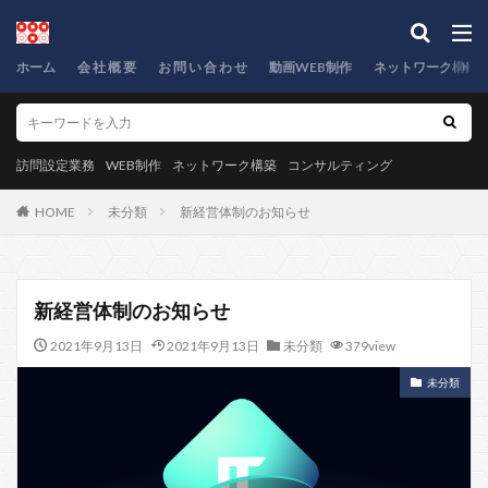
ホーム
会 社 概 要
お 問 い 合 わ せ
動画WEB制作
ネットワーク構築
訪問設定業務
WEB制作
ネットワーク構築
コンサルティング
HOME
未分類
新経営体制のお知らせ
新経営体制のお知らせ
2021年9月13日
2021年9月13日
未分類
379view
未分類